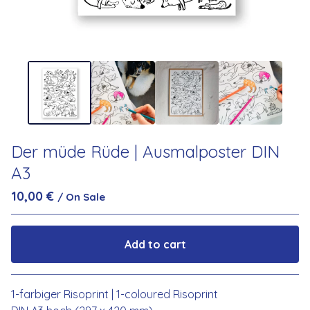
Der müde Rüde | Ausmalposter DIN
A3
10,00
€
/ On Sale
Add to cart
Go to cart
1-farbiger Risoprint | 1-coloured Risoprint