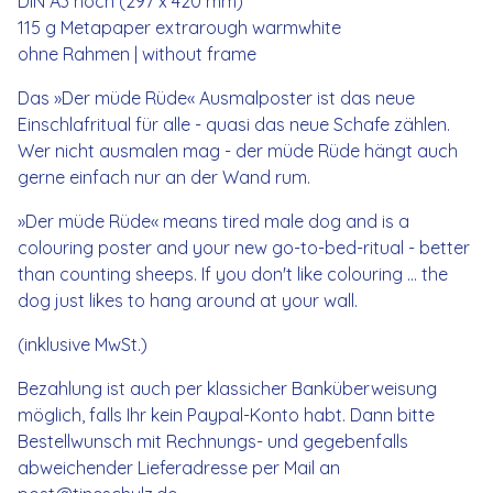
DIN A3 hoch (297 x 420 mm)
115 g Metapaper extrarough warmwhite
ohne Rahmen | without frame
Das »Der müde Rüde« Ausmalposter ist das neue
Einschlafritual für alle - quasi das neue Schafe zählen.
Wer nicht ausmalen mag - der müde Rüde hängt auch
gerne einfach nur an der Wand rum.
»Der müde Rüde« means tired male dog and is a
colouring poster and your new go-to-bed-ritual - better
than counting sheeps. If you don't like colouring ... the
dog just likes to hang around at your wall.
(inklusive MwSt.)
Bezahlung ist auch per klassicher Banküberweisung
möglich, falls Ihr kein Paypal-Konto habt. Dann bitte
Bestellwunsch mit Rechnungs- und gegebenfalls
abweichender Lieferadresse per Mail an