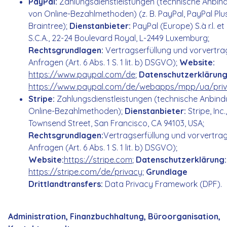
PayPal:
Zahlungsdienstleistungen (technische Anbin
von Online-Bezahlmethoden) (z. B. PayPal, PayPal Plus
Braintree);
Dienstanbieter:
PayPal (Europe) S.à r.l. et 
S.C.A., 22-24 Boulevard Royal, L-2449 Luxemburg;
Rechtsgrundlagen:
Vertragserfüllung und vorvertra
Anfragen (Art. 6 Abs. 1 S. 1 lit. b) DSGVO);
Website:
https://www.paypal.com/de
;
Datenschutzerklärung
https://www.paypal.com/de/webapps/mpp/ua/priva
Stripe:
Zahlungsdienstleistungen (technische Anbin
Online-Bezahlmethoden);
Dienstanbieter:
Stripe, Inc.
Townsend Street, San Francisco, CA 94103, USA;
Rechtsgrundlagen:
Vertragserfüllung und vorvertrag
Anfragen (Art. 6 Abs. 1 S. 1 lit. b) DSGVO);
Website:
https://stripe.com
;
Datenschutzerklärung:
https://stripe.com/de/privacy
;
Grundlage
Drittlandtransfers:
Data Privacy Framework (DPF).
Administration, Finanzbuchhaltung, Büroorganisation,