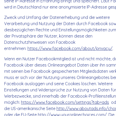
seine IP-Adresse in Erfahrung bringt und speichert. Laut 
wird in Deutschland nur eine anonymisierte IP-Adresse ges
Zweck und Umfang der Datenerhebung und die weitere
Verarbeitung und Nutzung der Daten durch Facebook sowi
diesbezüglichen Rechte und Einstellungsmöglichkeiten zu
der Privatsphäre der Nutzer, können diese den
Datenschutzhinweisen von Facebook
entnehmen:
https://www.facebook.com/about/privacy/
.
Wenn ein Nutzer Facebookmitglied ist und nicht möchte, d
Facebook über dieses Onlineangebot Daten über ihn sam
mit seinen bei Facebook gespeicherten Mitgliedsdaten ver
muss er sich vor der Nutzung unseres Onlineangebotes be
Facebook ausloggen und seine Cookies löschen. Weitere
Einstellungen und Widersprüche zur Nutzung von Daten fü
Werbezwecke, sind innerhalb der Facebook-Profileinstellu
möglich:
https://www.facebook.com/settings?tab=ads
ode
die US-amerikanische Seite
http://www.aboutads.info/cho
oder die EU-Seite
http://www.youronlinechoices.com/
. Die