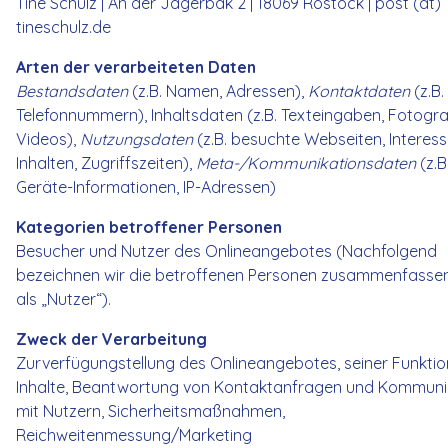
Tine Schulz | An der Jägerbäk 2 | 18069 Rostock | post (at)
tineschulz.de
Arten der verarbeiteten Daten
Bestandsdaten
(z.B. Namen, Adressen),
Kontaktdaten
(z.B.
Telefonnummern), Inhaltsdaten (z.B. Texteingaben, Fotogra
Videos),
Nutzungsdaten
(z.B. besuchte Webseiten, Interes
Inhalten, Zugriffszeiten),
Meta-/Kommunikationsdaten
(z.B
Geräte-Informationen, IP-Adressen)
Kategorien betroffener Personen
Besucher und Nutzer des Onlineangebotes (Nachfolgend
bezeichnen wir die betroffenen Personen zusammenfasse
als „Nutzer“).
Zweck der Verarbeitung
Zurverfügungstellung des Onlineangebotes, seiner Funkti
Inhalte, Beantwortung von Kontaktanfragen und Kommuni
mit Nutzern, Sicherheitsmaßnahmen,
Reichweitenmessung/Marketing