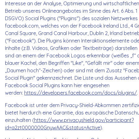
Interesse an der Analyse, Optimierung und wirtschaftliche
Betrieb unseres Onlineangebotes im Sinne des Art. 6 Abs. 1 lit
DSGVO) Social Plugins ("Plugins") des sozialen Netzwerkes
facebook.com, welches von der Facebook Ireland Ltd., 4 
Canal Square, Grand Canal Harbour, Dublin 2, Irland betrie
("Facebook"). Die Plugins können Interaktionselemente od
Inhalte (z.B. Videos, Grafiken oder Textbeiträge) darstellen
sind an einem der Facebook Logos erkennbar (weißes „f“ 
blauer Kachel, den Begriffen "Like", "Gefällt mir" oder eine
„Daumen hoch“-Zeichen) oder sind mit dem Zusatz "Face
Social Plugin" gekennzeichnet. Die Liste und das Aussehen 
Facebook Social Plugins kann hier eingesehen
werden:
https://developers.facebook.com/docs/plugins/
.
Facebook ist unter dem Privacy-Shield-Abkommen zertifizi
bietet hierdurch eine Garantie, das europäische Datensch
einzuhalten (
https://www.privacyshield.gov/participant?
id=a2zt0000000GnywAAC&status=Active
).